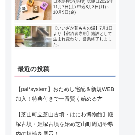
日本語検定(語検) 試験日2026年
11月7日(土) 申込8月3日(月)～
10月9日(金)
【いいざか花ももの湯】7月1日
より【宿泊者専用】施設として
生まれ変わり、営業終了しまし
た。
最近の投稿
【pal*system】おためし宅配＆新規WEB
加入！特典付きで一番賢く始める方
【芝山町立芝山古墳・はにわ博物館】殿
塚古墳・姫塚古墳を始め芝山町周辺や県
内の埴輪を展示！