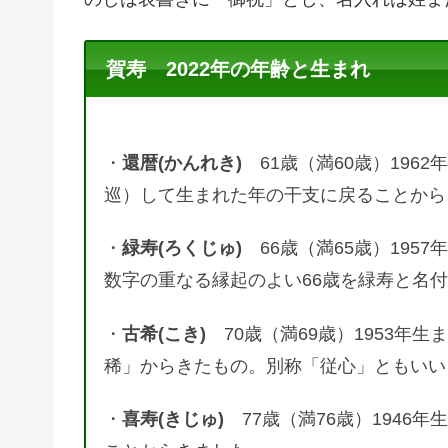
賀寿 2022年の年齢と生まれ
・
還暦(かんれき)
61歳（満60歳）196
巡）して生まれた年の干支に戻ることから
・
緑寿(ろくじゅ)
66歳（満65歳）195
数字の重なる縁起のよい66歳を緑寿と名
・
古希(こき)
70歳（満69歳）1953年
稀」からきたもの。別称「従心」ともいい
・
喜寿(きじゅ)
77歳（満76歳）1946