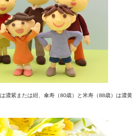
ーは濃紫または紺、傘寿（80歳）と米寿（88歳）は濃黄