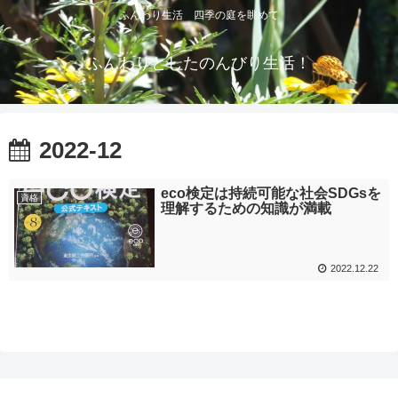
ふんわり生活 四季の庭を眺めて
ふんわりとしたのんびり生活！
2022-12
eco検定は持続可能な社会SDGsを
資格
理解するための知識が満載
2022.12.22