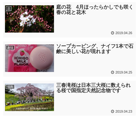
庭の花 4月ほったらかしでも咲く
花
春の花と花木
2019.04.26
ソープカービング、ナイフ1本で石
趣味
鹸に美しい花が現れます
2019.04.25
三春滝桜は日本三大桜に数えられ
福島
る桜で国指定天然記念物です
2019.04.23