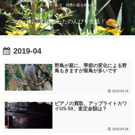
ふんわり生活 四季の庭を眺めて
ふんわりとしたのんびり生活！
2019-04
野鳥が庭に、季節の変化による野
野鳥
鳥もきますが留鳥が多いです
2019.04.29
ピアノの買取、アップライトカワ
趣味
イUS-50、査定金額は？
2019.04.28