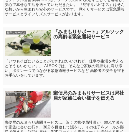
安心で幸せな生活を送っていただきたい。 『見守りハピネス』はそん
な想いから生まれた安心のサービスです。 見守りサービスは緊急通報
サービスとライフリズムサービスがあります。
「みまもりサポート」アルソック
見守りサービス
の高齢者緊急通報サービス
「いつもそばにいることができればいいけれど、仕事や生活を考える
とそうもいかない」。 ALSOKでは、そんなご家族の気持ちに寄り添
い、ボタン一つでつながる緊急通報サービスなど 高齢者の安全を守る
お手伝いをしています。
郵便局のみまもりサービスは局社
見守りサービス
員が家族に会い様子を伝える
郵便局のみまもり訪問サービスは、近くの郵便局社員が、離れて暮ら
す家族に会いに行き、30分を目途して話をし、その様子をメールか郵
送で伝える。訪問結果は、PDFファイルを電子メールに添付する形式