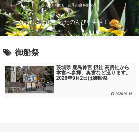
ふんわり生活 四季の庭を眺めて
ふんわりとしたのんびり生活！
御船祭
茨城県 鹿島神宮 摂社 高房社から
茨城
本宮へ参拝、奥宮など巡ります。
2026年9月2日は御船祭
2026.01.16